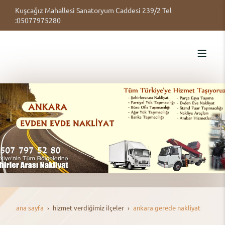
Kuşcağız Mahallesi Sanatoryum Caddesi 239/2 Tel
:05077975280
ana sayfa
hi̇zmet verdi̇ği̇mi̇z i̇lçeler
ankara gerede nakliyat