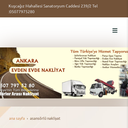
Kuşcağız Mahallesi Sanatoryum Caddesi 239/2 Tel
:05077975280
ana sayfa
asansörlü nakli̇yat