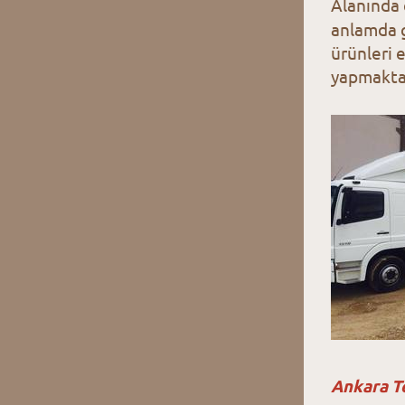
Alanında 
anlamda g
ürünleri 
yapmaktad
Ankara Te