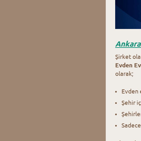
Ankara 
Şirket ola
Evden Ev
olarak;
Evden 
Şehir iç
Şehirle
Sadece 