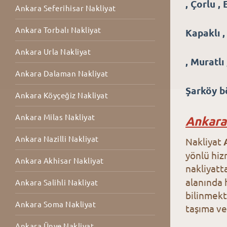
, Çorlu ,
Ankara Seferihisar Nakliyat
Ankara Torbalı Nakliyat
Kapaklı 
Ankara Urla Nakliyat
, Muratlı
Ankara Dalaman Nakliyat
Şarköy bö
Ankara Köyçeğiz Nakliyat
Ankara Milas Nakliyat
Ankara
Ankara Nazilli Nakliyat
Nakliyat
yönlü hiz
Ankara Akhisar Nakliyat
nakliyatt
alanında 
Ankara Salihli Nakliyat
bilinmekt
Ankara Soma Nakliyat
taşıma ve
Ankara Ünye Nakliyat