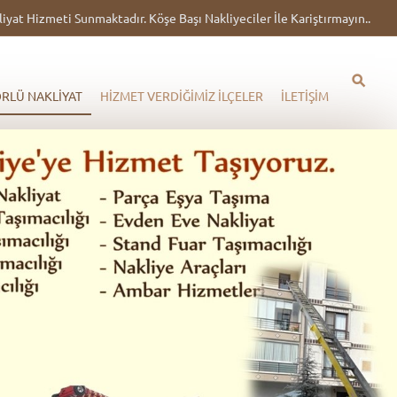
at Hizmeti Sunmaktadır. Köşe Başı Nakliyeciler İle Kariştırmayın..
RLÜ NAKLİYAT
HİZMET VERDİĞİMİZ İLÇELER
İLETİŞİM