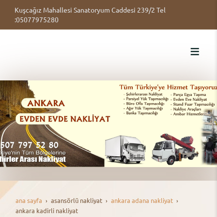
Kuşcağız Mahallesi Sanatoryum Caddesi 239/2 Tel
:05077975280
ana sayfa
asansörlü nakli̇yat
ankara adana nakliyat
ankara kadirli nakliyat