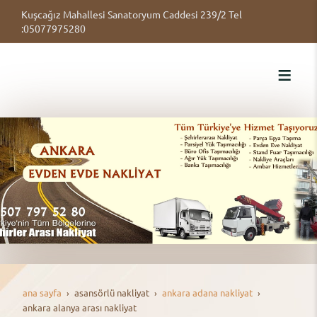
Kuşcağız Mahallesi Sanatoryum Caddesi 239/2 Tel
:05077975280
ana sayfa
asansörlü nakli̇yat
ankara adana nakliyat
ankara alanya arası nakliyat