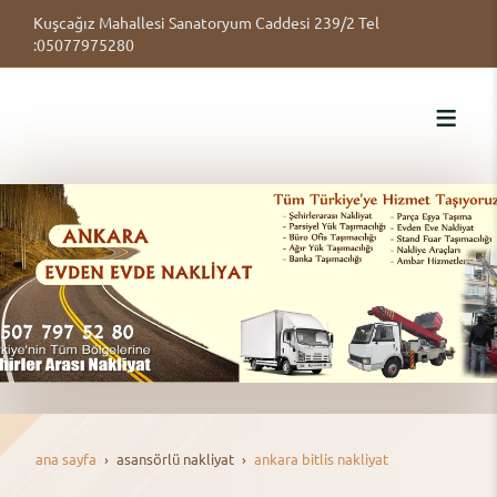
Kuşcağız Mahallesi Sanatoryum Caddesi 239/2 Tel
:05077975280
ana sayfa
asansörlü nakli̇yat
ankara bitlis nakliyat