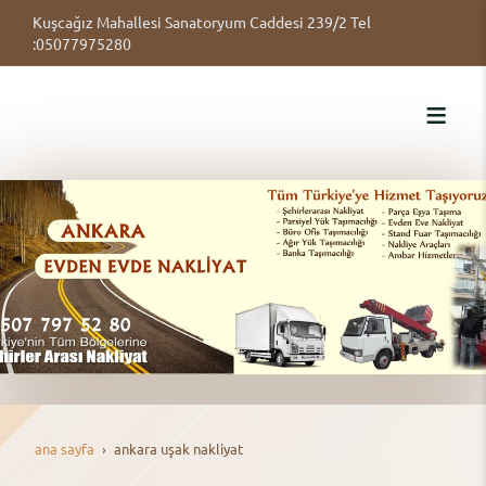
Kuşcağız Mahallesi Sanatoryum Caddesi 239/2 Tel
:05077975280
ana sayfa
ankara uşak nakliyat